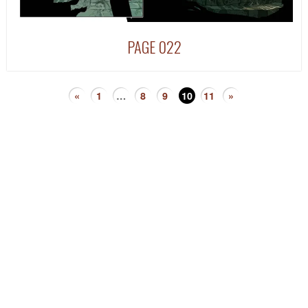
PAGE 022
«
1
…
8
9
10
11
»